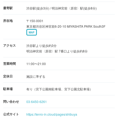
最寄駅
渋谷駅(徒歩3分) / 明治神宮前〈原宿〉駅(徒歩8分)
もちろん新刊書店として魅力的な本も多数取りそろってい
所在地
〒150-0001
ます。渋谷店のテーマである写真関連の本が数多くライン
東京都渋谷区神宮前6-20-10 MIYASHITA PARK South3F
ナップされているほか、最新のビジネス書や話題の本な
MAP
ど、多彩な新刊書籍が並んでおり、お気に入りの一冊を見
つけることができます。
アクセス
渋谷駅より徒歩約3分
明治神宮前〈原宿〉駅 7番口より徒歩約8分
広々としたカフェスペースも設けられているのも魅力で、
営業時間
11:00〜21:00
座席はテラス席を含めて45席。食事やお茶を楽しんだり、
買ったばかりの本を読んでみたり、作業や勉強をしたり
定休日
施設に準ずる
と、思い思いの時間を過ごせます。
駐車場
有り（宮下公園南駐車場、宮下公園北駐車場）
問い合わせ
03-6450-6261
公式サイト
https://tenro-in.cloud/pages/shibuya