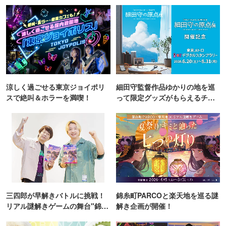
涼しく過ごせる東京ジョイポリ
細田守監督作品ゆかりの地を巡
スで絶叫＆ホラーを満喫！
って限定グッズがもらえるチャ
ンス！
三四郎が早解きバトルに挑戦！
錦糸町PARCOと楽天地を巡る謎
リアル謎解きゲームの舞台"錦糸
解き企画が開催！
町PARCO・楽天地"を巡る！