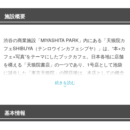
施設概要
渋谷の商業施設「MIYASHITA PARK」内にある「天狼院カ
フェSHIBUYA（テンロウインカフェシブヤ）」は、“本×カ
フェ×写真”をテーマにしたブックカフェ。日本各地に店舗
を構える「天狼院書店」の一つであり、1号店として池袋
に誕生した「東京天狼院」の閉店後は、本店としての概念
を継承する形で営業しています。
続きを読む
天狼院書店は“READING LIFE”をコンセプトに、本とその
先の「体験」を提供しているのが特徴の書店。そのため渋
基本情報
谷店においても、「ゼミ」や「部活」としてセミナーを受
講したり、ワークショップや読書会などのイベントに参加
したりと、さまざまな形で“本”を楽しむことができます。