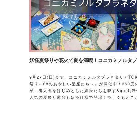
妖怪夏祭りや花火で夏を満喫！コニカミノルタプラ
9月27日(日)まで、コニカミノルタプラネタリアT
祭り～88のあやしい星座たち～』が開催中！360度
が、鬼太郎をはじめとした妖怪たちを映す&quot;妖
人気の夏祭り屋台も妖怪仕様で登場！怪しくもどこ
議な空間に、ぜひ訪れてみて！