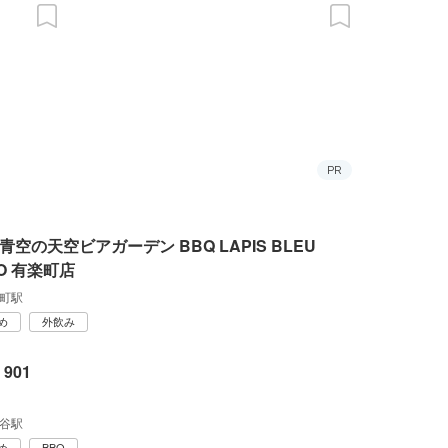
PR
青空の天空ビアガーデン BBQ LAPIS BLEU
YO 有楽町店
町駅
め
外飲み
 901
谷駅
め
BBQ