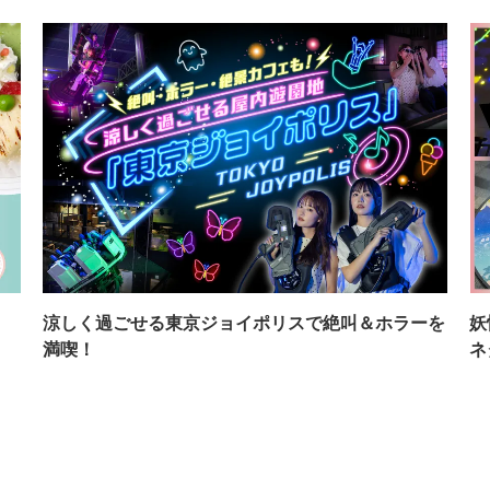
イ
涼しく過ごせる東京ジョイポリスで絶叫＆ホラーを
妖
満喫！
ネ