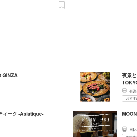
O GINZA
夜景と
TOK
有楽
おすす
ク ‐Asiatique‐
MOON
日比
おすす