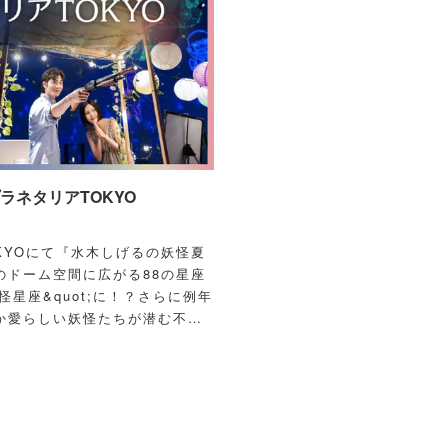
ネタリアTOKYO
OKYOにて『水木しげるの妖怪夏
のドーム空間に広がる88の星座
怪星座&quot;に！？さらに例年
か愛らしい妖怪たちが潜む不思