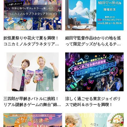
妖怪夏祭りや花火で夏を満喫！
細田守監督作品ゆかりの地を巡
コニカミノルタプラネタリア
って限定グッズがもらえるチャ
TOKYO
ンス！
三四郎が早解きバトルに挑戦！
涼しく過ごせる東京ジョイポリ
リアル謎解きゲームの舞台"錦糸
スで絶叫＆ホラーを満喫！
町PARCO・楽天地"を巡る！