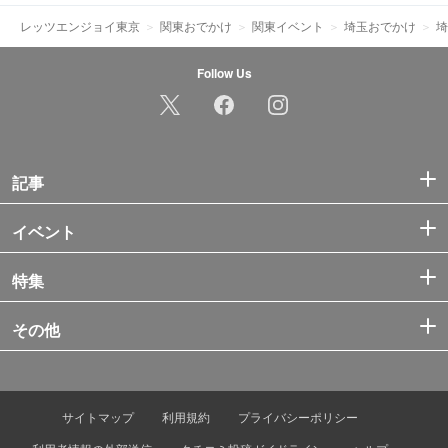
レッツエンジョイ東京
関東おでかけ
関東イベント
埼玉おでかけ
埼
Follow Us
記事
イベント
特集
その他
サイトマップ
利用規約
プライバシーポリシー