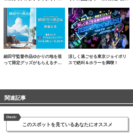
TOKYO
町PARCO・楽天地"を巡る！
細田守監督作品ゆかりの地を巡
涼しく過ごせる東京ジョイポリ
って限定グッズがもらえるチャ
スで絶叫＆ホラーを満喫！
ンス！
関連記事
Check!
このスポットを見ている
あなたにオススメ