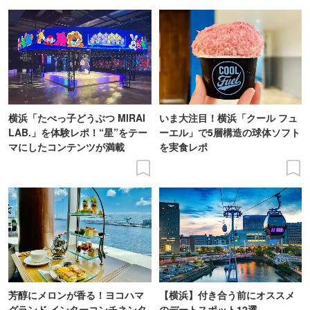
横浜「たべっ子どうぶつ MIRAI
いま大注目！横浜「クール フュ
LAB.」を体験レポ！“星”をテー
ーエル」で5層構造の球体ソフト
マにしたコンテンツが満載
を実食レポ
芳醇にメロンが香る！ヨコハマ
【横浜】付き合う前にオススメ
グランド インターコンチネンタ
のデートスポット12選