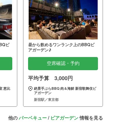
BQビ
昼から飲めるワンランク上のBBQビ
アガーデン♪
空席確認・予約
平均予算 3,000円
室 恵比
絶景手ぶらBBQ 肉＆海鮮 新宿歌舞伎ビ
アガーデン
新宿駅／東京都
他の
バーベキュー
/
ビアガーデン
情報を見る