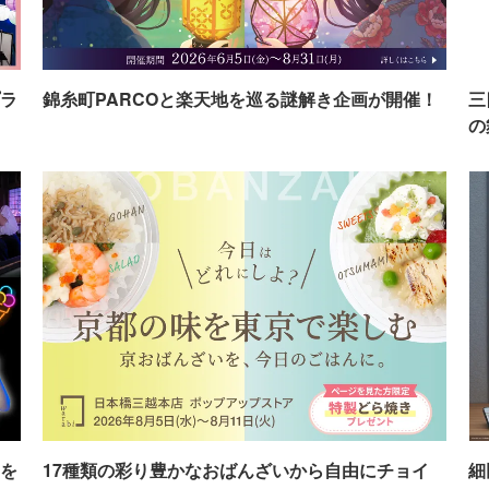
ラ
錦糸町PARCOと楽天地を巡る謎解き企画が開催！
三
の
を
17種類の彩り豊かなおばんざいから自由にチョイ
細