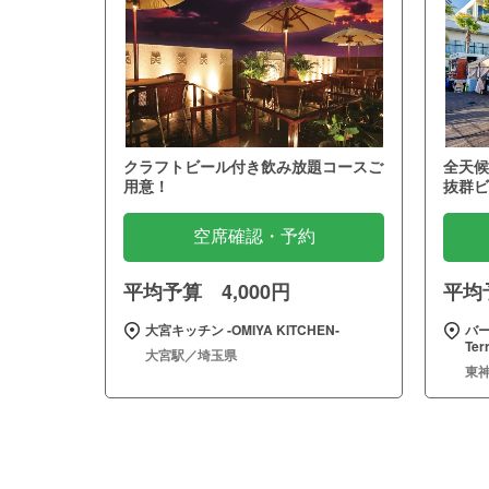
クラフトビール付き飲み放題コースご
全天候
用意！
抜群ビ
空席確認・予約
平均予算 4,000円
平均予
大宮キッチン ‐OMIYA KITCHEN‐
バー
Te
大宮駅／埼玉県
東