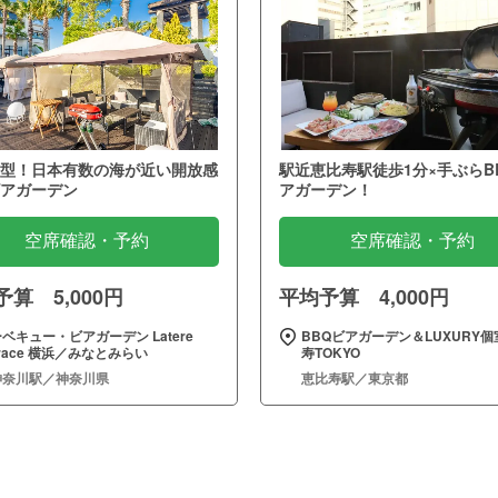
型！日本有数の海が近い開放感
駅近恵比寿駅徒歩1分×手ぶらB
アガーデン
アガーデン！
空席確認・予約
空席確認・予約
算 5,000円
平均予算 4,000円
ベキュー・ビアガーデン Latere
BBQビアガーデン＆LUXURY個
rrace 横浜／みなとみらい
寿TOKYO
神奈川駅／神奈川県
恵比寿駅／東京都