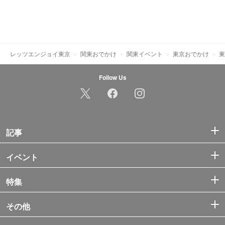
レッツエンジョイ東京
関東おでかけ
関東イベント
東京おでかけ
東
Follow Us
記事
イベント
特集
その他