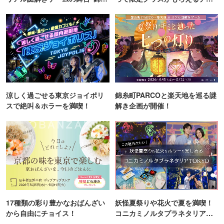
町PARCO・楽天地"を巡る！
ンス！
涼しく過ごせる東京ジョイポリ
錦糸町PARCOと楽天地を巡る謎
スで絶叫＆ホラーを満喫！
解き企画が開催！
17種類の彩り豊かなおばんざい
妖怪夏祭りや花火で夏を満喫！
から自由にチョイス！
コニカミノルタプラネタリア
TOKYO