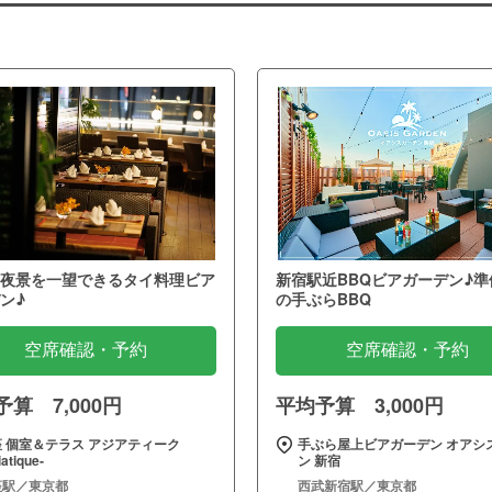
夜景を一望できるタイ料理ビア
新宿駅近BBQビアガーデン♪準
ン♪
の手ぶらBBQ
空席確認・予約
空席確認・予約
算 7,000円
平均予算 3,000円
 個室＆テラス アジアティーク
手ぶら屋上ビアガーデン オアシ
iatique‐
ン 新宿
座駅／東京都
西武新宿駅／東京都