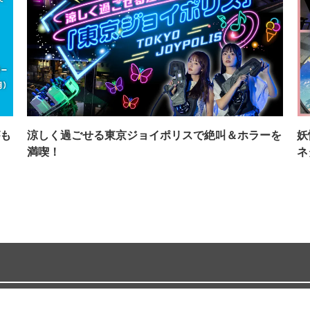
も
涼しく過ごせる東京ジョイポリスで絶叫＆ホラーを
妖
満喫！
ネ