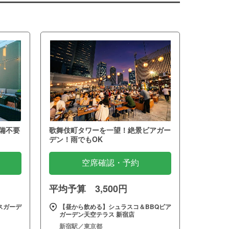
備不要
歌舞伎町タワーを一望！絶景ビアガー
デン！雨でもOK
空席確認・予約
平均予算 3,500円
スガーデ
【昼から飲める】シュラスコ＆BBQビア
ガーデン天空テラス 新宿店
新宿駅／東京都