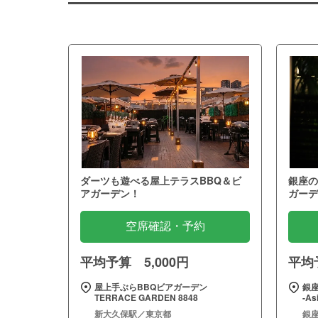
ダーツも遊べる屋上テラスBBQ＆ビ
銀座の
アガーデン！
ガーデ
空席確認・予約
平均予算 5,000円
平均予
屋上手ぶらBBQビアガーデン
銀座
TERRACE GARDEN 8848
‐As
新大久保駅／東京都
銀