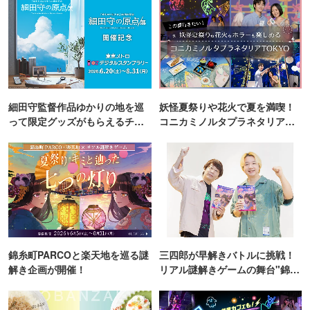
細田守監督作品ゆかりの地を巡
妖怪夏祭りや花火で夏を満喫！
って限定グッズがもらえるチャ
コニカミノルタプラネタリア
ンス！
TOKYO
錦糸町PARCOと楽天地を巡る謎
三四郎が早解きバトルに挑戦！
解き企画が開催！
リアル謎解きゲームの舞台"錦糸
町PARCO・楽天地"を巡る！