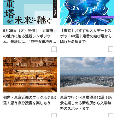
9月29日（火）開催！「五重塔」
【東京】おすすめ大人デートス
の魅力に迫る連続シンポジウ
ポット63選｜定番の遊び場から
ム、最終回は、“谷中五重塔再建
隠れた名所まで
の意義を語り合う”がテーマ
都内・東京近郊のブックホテル5
東京で行くべき展望台12選！絶
選！思う存分読書を楽しもう
景を楽しめる新名所から入場無
料のスポットまで