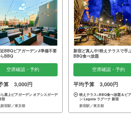
近BBQビアガーデン♪準備不要
新宿ど真ん中!映えテラスで手
らBBQ
BBQ食べ放題
空席確認・予約
空席確認・予約
算 3,000円
平均予算 3,000円
ぶら屋上ビアガーデン オアシスガーデ
映えテラス×BBQ食べ放題＆ビ
新宿
ン Laguna ラグーナ 新宿
武新宿駅／東京都
新宿駅／東京都