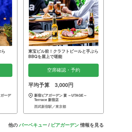
ぶら
東宝ビル前！クラフトビールと手ぶら
BBQを屋上で堪能
空席確認・予約
平均予算 3,000円
アガーデ
新宿ビアガーデン 宴 ～UTAGE～
Terrace 新宿店
西武新宿駅／東京都
他の
バーベキュー
/
ビアガーデン
情報を見る