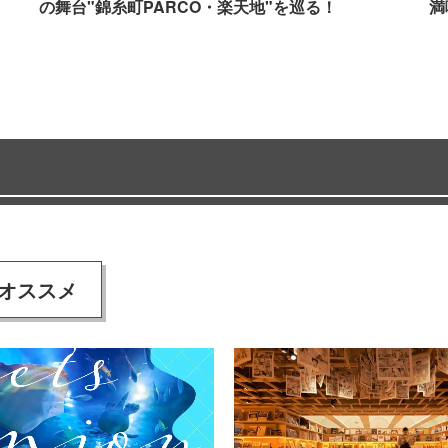
の舞台"錦糸町PARCO・楽天地"を巡る！
満
オススメ