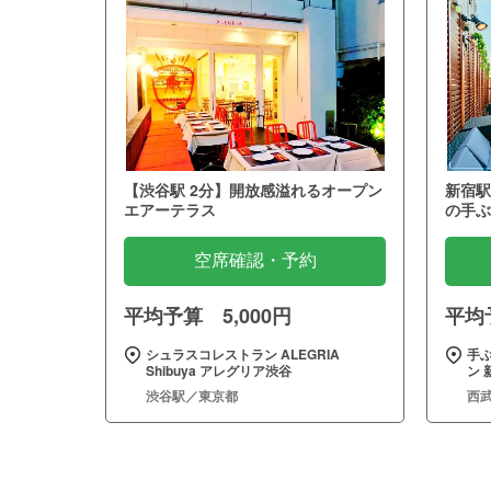
【渋谷駅 2分】開放感溢れるオープン
新宿駅
エアーテラス
の手ぶ
空席確認・予約
平均予算 5,000円
平均予
シュラスコレストラン ALEGRIA
手
Shibuya アレグリア渋谷
ン 
渋谷駅／東京都
西