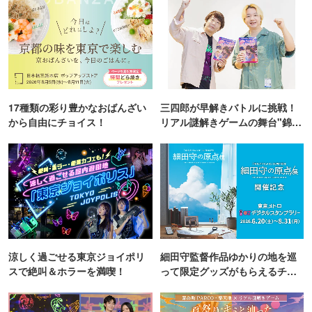
17種類の彩り豊かなおばんざい
三四郎が早解きバトルに挑戦！
から自由にチョイス！
リアル謎解きゲームの舞台"錦糸
町PARCO・楽天地"を巡る！
涼しく過ごせる東京ジョイポリ
細田守監督作品ゆかりの地を巡
スで絶叫＆ホラーを満喫！
って限定グッズがもらえるチャ
ンス！