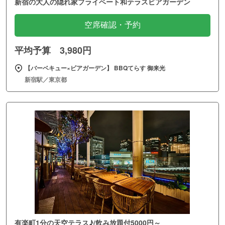
新宿の大人の隠れ家プライベート和テラスビアガーデン
空席確認・予約
平均予算 3,980円
【バーベキュー×ビアガーデン】 BBQてらす 御来光
新宿駅／東京都
有楽町1分の天空テラス♪/飲み放題付5000円～