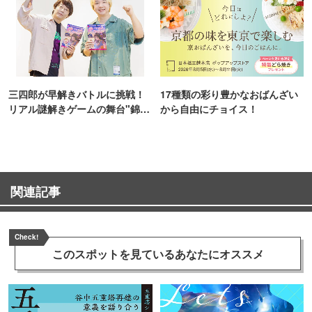
三四郎が早解きバトルに挑戦！
17種類の彩り豊かなおばんざい
リアル謎解きゲームの舞台"錦糸
から自由にチョイス！
町PARCO・楽天地"を巡る！
関連記事
Check!
このスポットを見ている
あなたにオススメ