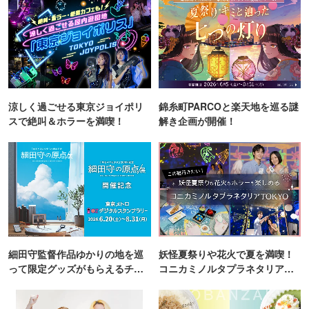
涼しく過ごせる東京ジョイポリ
錦糸町PARCOと楽天地を巡る謎
スで絶叫＆ホラーを満喫！
解き企画が開催！
細田守監督作品ゆかりの地を巡
妖怪夏祭りや花火で夏を満喫！
って限定グッズがもらえるチャ
コニカミノルタプラネタリア
ンス！
TOKYO