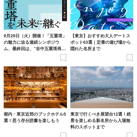
9月29日（火）開催！「五重塔」
【東京】おすすめ大人デートス
の魅力に迫る連続シンポジウ
ポット63選｜定番の遊び場から
ム、最終回は、“谷中五重塔再建
隠れた名所まで
の意義を語り合う”がテーマ
都内・東京近郊のブックホテル5
東京で行くべき展望台12選！絶
選！思う存分読書を楽しもう
景を楽しめる新名所から入場無
料のスポットまで