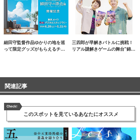
細田守監督作品ゆかりの地を巡
三四郎が早解きバトルに挑戦！
って限定グッズがもらえるチャ
リアル謎解きゲームの舞台"錦糸
ンス！
町PARCO・楽天地"を巡る！
関連記事
Check!
このスポットを見ている
あなたにオススメ