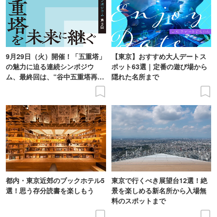
9月29日（火）開催！「五重塔」
【東京】おすすめ大人デートス
の魅力に迫る連続シンポジウ
ポット63選｜定番の遊び場から
ム、最終回は、“谷中五重塔再建
隠れた名所まで
の意義を語り合う”がテーマ
都内・東京近郊のブックホテル5
東京で行くべき展望台12選！絶
選！思う存分読書を楽しもう
景を楽しめる新名所から入場無
料のスポットまで