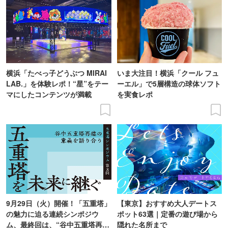
横浜「たべっ子どうぶつ MIRAI
いま大注目！横浜「クール フュ
LAB.」を体験レポ！“星”をテー
ーエル」で5層構造の球体ソフト
マにしたコンテンツが満載
を実食レポ
9月29日（火）開催！「五重塔」
【東京】おすすめ大人デートス
の魅力に迫る連続シンポジウ
ポット63選｜定番の遊び場から
ム、最終回は、“谷中五重塔再建
隠れた名所まで