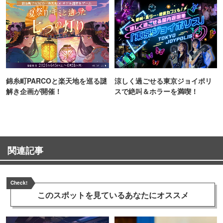
錦糸町PARCOと楽天地を巡る謎
涼しく過ごせる東京ジョイポリ
解き企画が開催！
スで絶叫＆ホラーを満喫！
関連記事
Check!
このスポットを見ている
あなたにオススメ