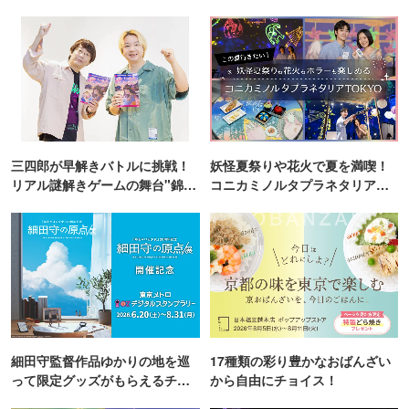
三四郎が早解きバトルに挑戦！
妖怪夏祭りや花火で夏を満喫！
リアル謎解きゲームの舞台"錦糸
コニカミノルタプラネタリア
町PARCO・楽天地"を巡る！
TOKYO
細田守監督作品ゆかりの地を巡
17種類の彩り豊かなおばんざい
って限定グッズがもらえるチャ
から自由にチョイス！
ンス！