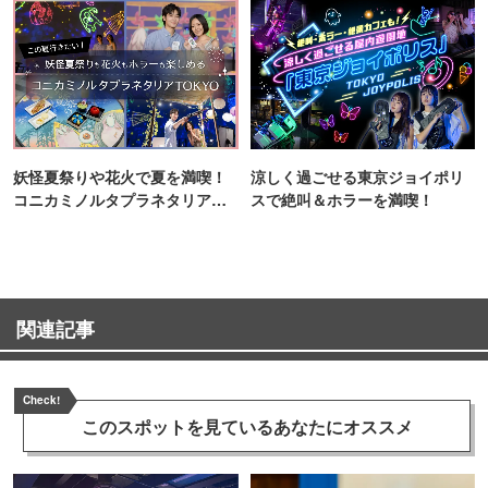
妖怪夏祭りや花火で夏を満喫！
涼しく過ごせる東京ジョイポリ
コニカミノルタプラネタリア
スで絶叫＆ホラーを満喫！
TOKYO
関連記事
Check!
このスポットを見ている
あなたにオススメ