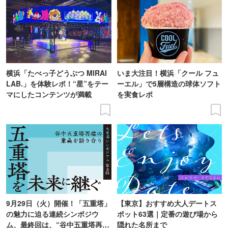
横浜「たべっ子どうぶつ MIRAI
いま大注目！横浜「クール フュ
LAB.」を体験レポ！“星”をテー
ーエル」で5層構造の球体ソフト
マにしたコンテンツが満載
を実食レポ
9月29日（火）開催！「五重塔」
【東京】おすすめ大人デートス
の魅力に迫る連続シンポジウ
ポット63選｜定番の遊び場から
ム、最終回は、“谷中五重塔再建
隠れた名所まで