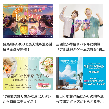
錦糸町PARCOと楽天地を巡る謎
三四郎が早解きバトルに挑戦！
解き企画が開催！
リアル謎解きゲームの舞台"錦糸
町PARCO・楽天地"を巡る！
17種類の彩り豊かなおばんざい
細田守監督作品ゆかりの地を巡
から自由にチョイス！
って限定グッズがもらえるチャ
ンス！