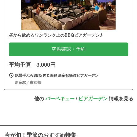
昼から飲めるワンランク上のBBQビアガーデン♪
空席確認・予約
平均予算 3,000円
絶景手ぶらBBQ 肉＆海鮮 新宿歌舞伎ビアガーデン
新宿駅／東京都
他の
バーベキュー
/
ビアガーデン
情報を見る
今が旬！季節のおすすめ特集