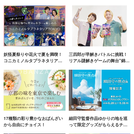
妖怪夏祭りや花火で夏を満喫！
三四郎が早解きバトルに挑戦！
コニカミノルタプラネタリア
リアル謎解きゲームの舞台"錦糸
TOKYO
町PARCO・楽天地"を巡る！
17種類の彩り豊かなおばんざい
細田守監督作品ゆかりの地を巡
から自由にチョイス！
って限定グッズがもらえるチャ
ンス！