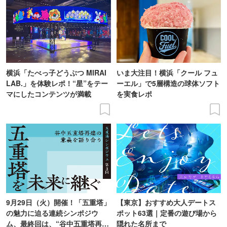
横浜「たべっ子どうぶつ MIRAI
いま大注目！横浜「クール フュ
LAB.」を体験レポ！“星”をテー
ーエル」で5層構造の球体ソフト
マにしたコンテンツが満載
を実食レポ
9月29日（火）開催！「五重塔」
【東京】おすすめ大人デートス
の魅力に迫る連続シンポジウ
ポット63選｜定番の遊び場から
ム、最終回は、“谷中五重塔再建
隠れた名所まで