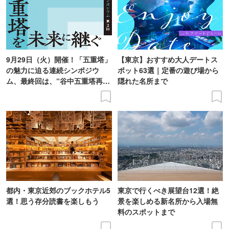
9月29日（火）開催！「五重塔」
【東京】おすすめ大人デートス
の魅力に迫る連続シンポジウ
ポット63選｜定番の遊び場から
ム、最終回は、“谷中五重塔再建
隠れた名所まで
の意義を語り合う”がテーマ
都内・東京近郊のブックホテル5
東京で行くべき展望台12選！絶
選！思う存分読書を楽しもう
景を楽しめる新名所から入場無
料のスポットまで