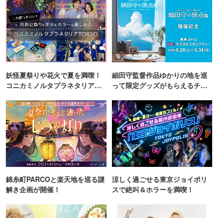
妖怪夏祭りや花火で夏を満喫！
細田守監督作品ゆかりの地を巡
コニカミノルタプラネタリア
って限定グッズがもらえるチャ
TOKYO
ンス！
錦糸町PARCOと楽天地を巡る謎
涼しく過ごせる東京ジョイポリ
解き企画が開催！
スで絶叫＆ホラーを満喫！