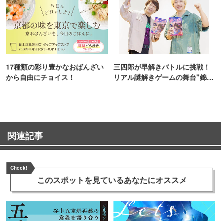
17種類の彩り豊かなおばんざい
三四郎が早解きバトルに挑戦！
から自由にチョイス！
リアル謎解きゲームの舞台"錦糸
町PARCO・楽天地"を巡る！
関連記事
Check!
このスポットを見ている
あなたにオススメ