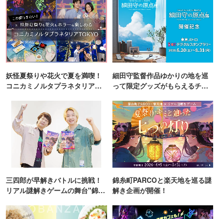
妖怪夏祭りや花火で夏を満喫！
細田守監督作品ゆかりの地を巡
コニカミノルタプラネタリア
って限定グッズがもらえるチャ
TOKYO
ンス！
三四郎が早解きバトルに挑戦！
錦糸町PARCOと楽天地を巡る謎
リアル謎解きゲームの舞台"錦糸
解き企画が開催！
町PARCO・楽天地"を巡る！