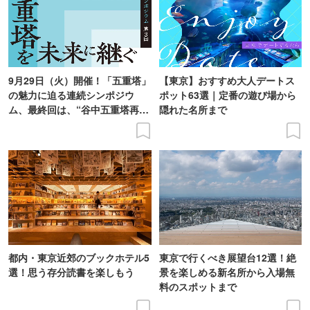
9月29日（火）開催！「五重塔」
【東京】おすすめ大人デートス
の魅力に迫る連続シンポジウ
ポット63選｜定番の遊び場から
ム、最終回は、“谷中五重塔再建
隠れた名所まで
の意義を語り合う”がテーマ
都内・東京近郊のブックホテル5
東京で行くべき展望台12選！絶
選！思う存分読書を楽しもう
景を楽しめる新名所から入場無
料のスポットまで