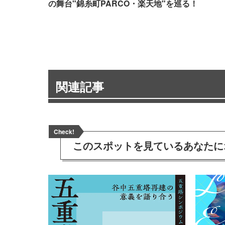
の舞台"錦糸町PARCO・楽天地"を巡る！
関連記事
Check!
このスポットを見ている
あなたに