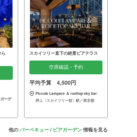
ぶら
スカイツリー直下の絶景ビアテラス
空席確認・予約
平均予算 4,500円
Piccole Lampare ＆ rooftop sky bar
アガーデ
押上〈スカイツリー前〉駅／東京都
他の
バーベキュー
/
ビアガーデン
情報を見る