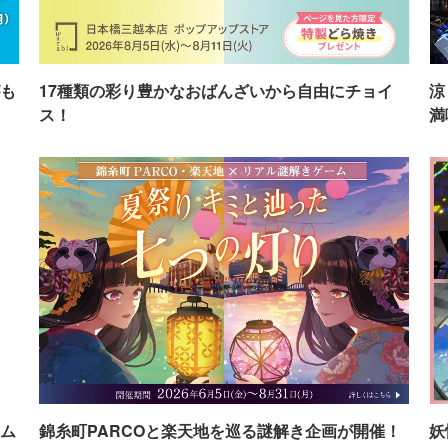
も
17種類の彩り豊かなおばんざいから自由にチョイ
涼
ス！
満
ム
錦糸町PARCOと楽天地を巡る謎解き企画が開催！
妖