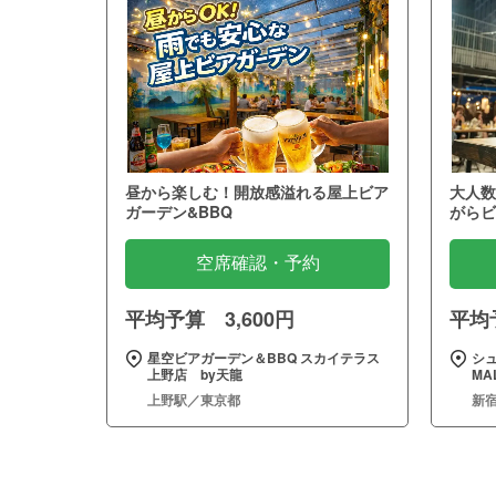
昼から楽しむ！開放感溢れる屋上ビア
大人数
ガーデン&BBQ
がらビ
空席確認・予約
平均予算 3,600円
平均予
星空ビアガーデン＆BBQ スカイテラス
シュ
上野店 by天龍
MA
上野駅／東京都
新