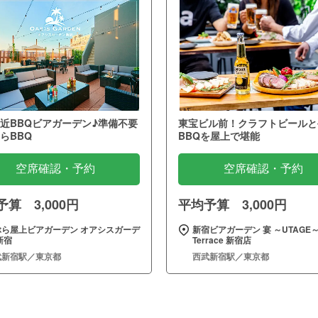
近BBQビアガーデン♪準備不要
東宝ビル前！クラフトビールと
らBBQ
BBQを屋上で堪能
空席確認・予約
空席確認・予約
算 3,000円
平均予算 3,000円
ぶら屋上ビアガーデン オアシスガーデ
新宿ビアガーデン 宴 ～UTAGE
新宿
Terrace 新宿店
武新宿駅／東京都
西武新宿駅／東京都