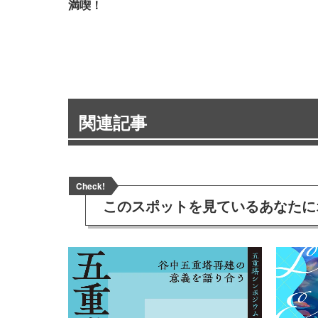
満喫！
関連記事
Check!
このスポットを見ている
あなたに