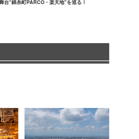
舞台"錦糸町PARCO・楽天地"を巡る！