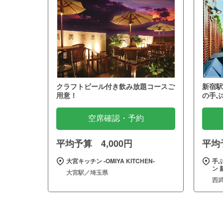
クラフトビール付き飲み放題コースご
新宿駅
用意！
の手ぶ
空席確認・予約
平均予算 4,000円
平均予
大宮キッチン ‐OMIYA KITCHEN‐
手
ン 
大宮駅／埼玉県
西