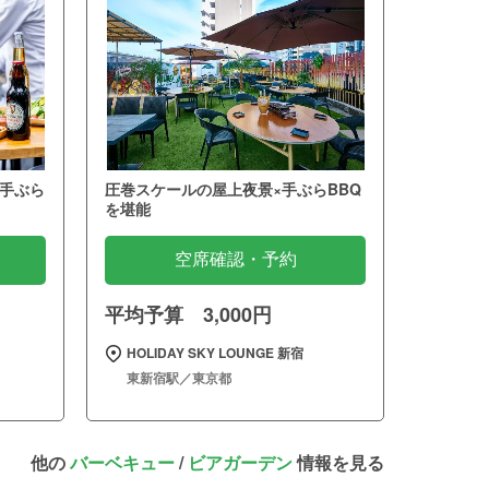
手ぶら
圧巻スケールの屋上夜景×手ぶらBBQ
を堪能
空席確認・予約
平均予算 3,000円
～
HOLIDAY SKY LOUNGE 新宿
東新宿駅／東京都
他の
バーベキュー
/
ビアガーデン
情報を見る