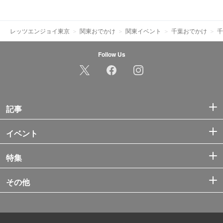
レッツエンジョイ東京
関東おでかけ
関東イベント
千葉おでかけ
千
Follow Us
記事
イベント
特集
その他