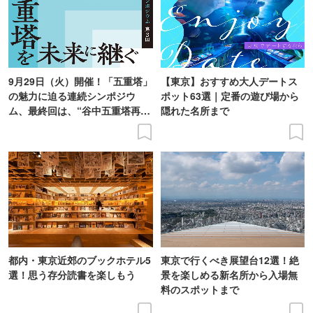
9月29日（火）開催！「五重塔」
【東京】おすすめ大人デートス
の魅力に迫る連続シンポジウ
ポット63選｜定番の遊び場から
ム、最終回は、“谷中五重塔再建
隠れた名所まで
の意義を語り合う”がテーマ
都内・東京近郊のブックホテル5
東京で行くべき展望台12選！絶
選！思う存分読書を楽しもう
景を楽しめる新名所から入場無
料のスポットまで