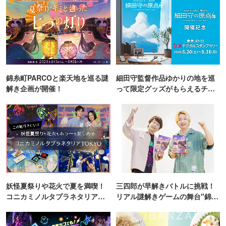
錦糸町PARCOと楽天地を巡る謎
細田守監督作品ゆかりの地を巡
解き企画が開催！
って限定グッズがもらえるチャ
ンス！
妖怪夏祭りや花火で夏を満喫！
三四郎が早解きバトルに挑戦！
コニカミノルタプラネタリア
リアル謎解きゲームの舞台"錦糸
TOKYO
町PARCO・楽天地"を巡る！