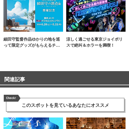
細田守監督作品ゆかりの地を巡
涼しく過ごせる東京ジョイポリ
って限定グッズがもらえるチャ
スで絶叫＆ホラーを満喫！
ンス！
関連記事
Check!
このスポットを見ている
あなたにオススメ