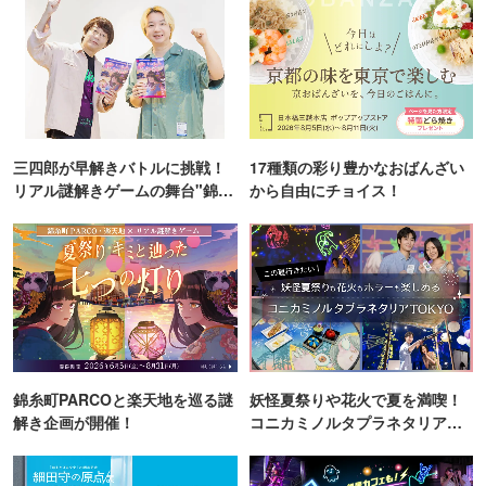
三四郎が早解きバトルに挑戦！
17種類の彩り豊かなおばんざい
リアル謎解きゲームの舞台"錦糸
から自由にチョイス！
町PARCO・楽天地"を巡る！
錦糸町PARCOと楽天地を巡る謎
妖怪夏祭りや花火で夏を満喫！
解き企画が開催！
コニカミノルタプラネタリア
TOKYO