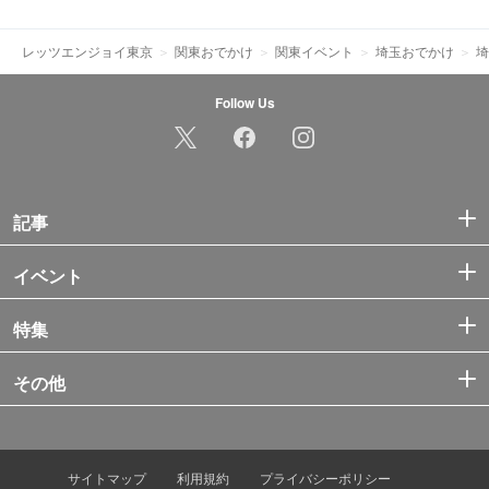
レッツエンジョイ東京
関東おでかけ
関東イベント
埼玉おでかけ
埼
Follow Us
記事
イベント
特集
その他
サイトマップ
利用規約
プライバシーポリシー