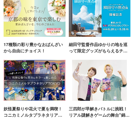
17種類の彩り豊かなおばんざい
細田守監督作品ゆかりの地を巡
から自由にチョイス！
って限定グッズがもらえるチャ
ンス！
妖怪夏祭りや花火で夏を満喫！
三四郎が早解きバトルに挑戦！
コニカミノルタプラネタリア
リアル謎解きゲームの舞台"錦糸
TOKYO
町PARCO・楽天地"を巡る！