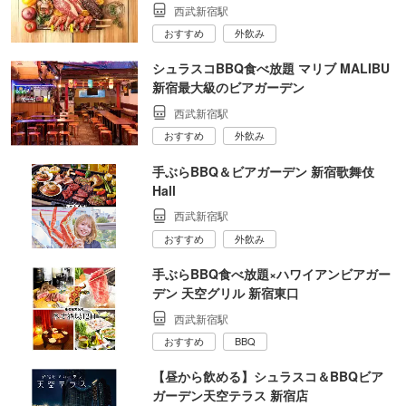
西武新宿駅
おすすめ
外飲み
シュラスコBBQ食べ放題 マリブ MALIBU
新宿最大級のビアガーデン
西武新宿駅
おすすめ
外飲み
手ぶらBBQ＆ビアガーデン 新宿歌舞伎
Hall
西武新宿駅
おすすめ
外飲み
手ぶらBBQ食べ放題×ハワイアンビアガー
デン 天空グリル 新宿東口
西武新宿駅
おすすめ
BBQ
【昼から飲める】シュラスコ＆BBQビア
ガーデン天空テラス 新宿店