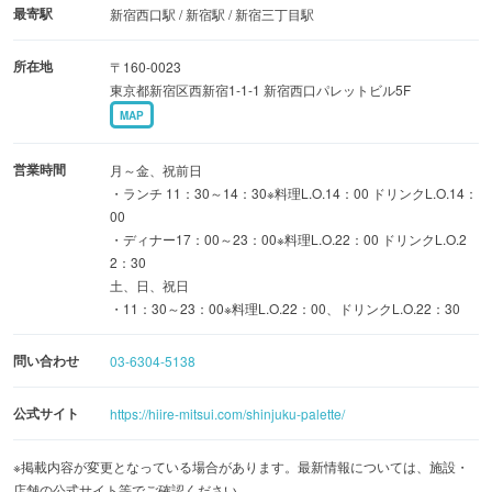
最寄駅
新宿西口駅 / 新宿駅 / 新宿三丁目駅
所在地
〒160-0023
東京都新宿区西新宿1-1-1 新宿西口パレットビル5F
MAP
営業時間
月～金、祝前日
・ランチ 11：30～14：30※料理L.O.14：00 ドリンクL.O.14：
00
・ディナー17：00～23：00※料理L.O.22：00 ドリンクL.O.2
2：30
土、日、祝日
・11：30～23：00※料理L.O.22：00、ドリンクL.O.22：30
問い合わせ
03-6304-5138
公式サイト
https://hiire-mitsui.com/shinjuku-palette/
※掲載内容が変更となっている場合があります。最新情報については、施設・
店舗の公式サイト等でご確認ください。