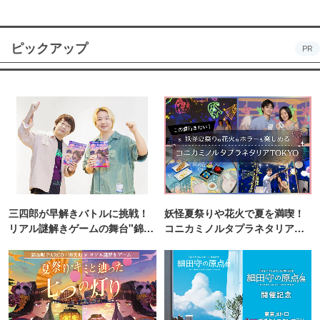
ピックアップ
PR
三四郎が早解きバトルに挑戦！
妖怪夏祭りや花火で夏を満喫！
リアル謎解きゲームの舞台"錦糸
コニカミノルタプラネタリア
町PARCO・楽天地"を巡る！
TOKYO