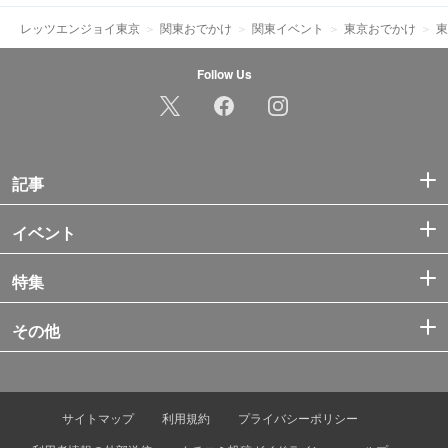
レッツエンジョイ東京
関東おでかけ
関東イベント
東京おでかけ
東
Follow Us
記事
イベント
特集
その他
サイトマップ
利用規約
プライバシーポリシー