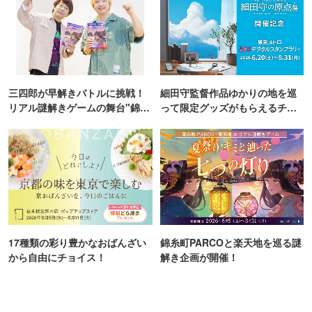
三四郎が早解きバトルに挑戦！
細田守監督作品ゆかりの地を巡
リアル謎解きゲームの舞台"錦糸
って限定グッズがもらえるチャ
町PARCO・楽天地"を巡る！
ンス！
17種類の彩り豊かなおばんざい
錦糸町PARCOと楽天地を巡る謎
から自由にチョイス！
解き企画が開催！