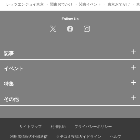
レッツエンジョイ東京
関東おでかけ
関東イベント
東京おでかけ
東
Follow Us
記事
イベント
特集
その他
サイトマップ
利用規約
プライバシーポリシー
利用者情報の外部送信
クチコミ投稿ガイドライン
ヘルプ