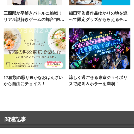
三四郎が早解きバトルに挑戦！
細田守監督作品ゆかりの地を巡
リアル謎解きゲームの舞台"錦糸
って限定グッズがもらえるチャ
町PARCO・楽天地"を巡る！
ンス！
17種類の彩り豊かなおばんざい
涼しく過ごせる東京ジョイポリ
から自由にチョイス！
スで絶叫＆ホラーを満喫！
関連記事