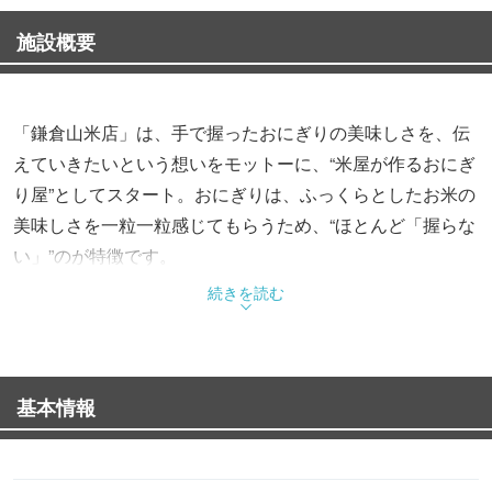
施設概要
「鎌倉山米店」は、手で握ったおにぎりの美味しさを、伝
えていきたいという想いをモットーに、“米屋が作るおにぎ
り屋”としてスタート。おにぎりは、ふっくらとしたお米の
美味しさを一粒一粒感じてもらうため、“ほとんど「握らな
い」”のが特徴です。
「鎌倉山米店×うなぎの寝床」では、日本の地域文化発
続きを読む
信・デザインを手掛ける「うなぎの寝床」とコラボレーシ
ョンし、当店でしか味わうことのできないメニューを提供
します。
基本情報