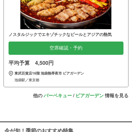
ノスタルジックでエキゾチックなビールとアジアの熱気
空席確認・予約
平均予算 4,500円
東武百貨店16階 池袋熱帯夜市 ビアガーデン
池袋駅／東京都
他の
バーベキュー
/
ビアガーデン
情報を見る
今が旬！季節のおすすめ特集