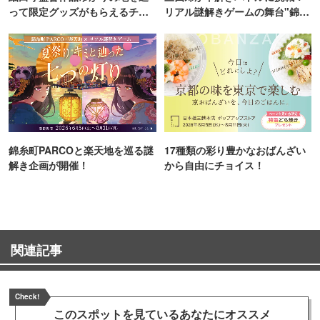
って限定グッズがもらえるチャ
リアル謎解きゲームの舞台"錦糸
ンス！
町PARCO・楽天地"を巡る！
錦糸町PARCOと楽天地を巡る謎
17種類の彩り豊かなおばんざい
解き企画が開催！
から自由にチョイス！
関連記事
Check!
このスポットを見ている
あなたにオススメ