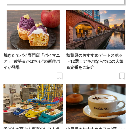
焼きたてパイ専門店「パイマニ
秋葉原のおすすめデートスポッ
ア」“紫芋＆かぼちゃ”の新作パ
ト12選！アキバならではの人気
イが登場
＆定番をご紹介
子どもが喜ぶ！東京のレストラ
中目黒のおすすめカフェ8選！古