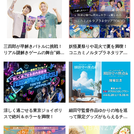
三四郎が早解きバトルに挑戦！
妖怪夏祭りや花火で夏を満喫！
リアル謎解きゲームの舞台"錦糸
コニカミノルタプラネタリア
町PARCO・楽天地"を巡る！
TOKYO
涼しく過ごせる東京ジョイポリ
細田守監督作品ゆかりの地を巡
スで絶叫＆ホラーを満喫！
って限定グッズがもらえるチャ
ンス！