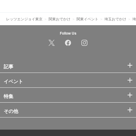
レッツエンジョイ東京
関東おでかけ
関東イベント
埼玉おでかけ
埼
Follow Us
記事
イベント
特集
その他