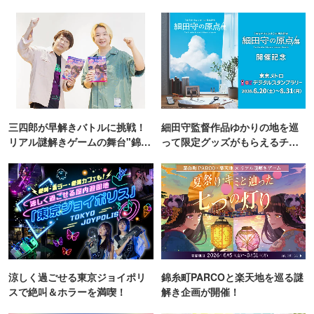
三四郎が早解きバトルに挑戦！
細田守監督作品ゆかりの地を巡
リアル謎解きゲームの舞台"錦糸
って限定グッズがもらえるチャ
町PARCO・楽天地"を巡る！
ンス！
涼しく過ごせる東京ジョイポリ
錦糸町PARCOと楽天地を巡る謎
スで絶叫＆ホラーを満喫！
解き企画が開催！