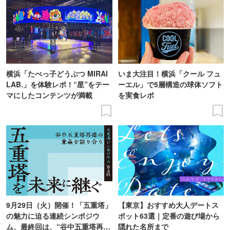
横浜「たべっ子どうぶつ MIRAI
いま大注目！横浜「クール フュ
LAB.」を体験レポ！“星”をテー
ーエル」で5層構造の球体ソフト
マにしたコンテンツが満載
を実食レポ
9月29日（火）開催！「五重塔」
【東京】おすすめ大人デートス
の魅力に迫る連続シンポジウ
ポット63選｜定番の遊び場から
ム、最終回は、“谷中五重塔再建
隠れた名所まで