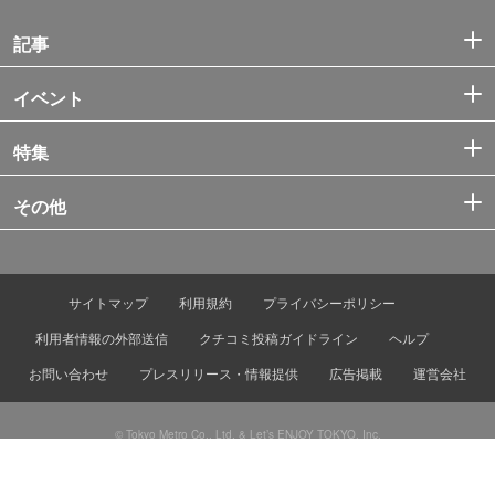
記事
イベント
特集
その他
サイトマップ
利用規約
プライバシーポリシー
利用者情報の外部送信
クチコミ投稿ガイドライン
ヘルプ
お問い合わせ
プレスリリース・情報提供
広告掲載
運営会社
© Tokyo Metro Co., Ltd. & Let’s ENJOY TOKYO, Inc.