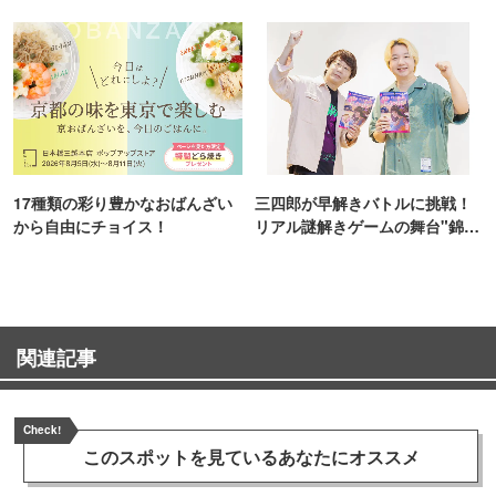
TOKYO
17種類の彩り豊かなおばんざい
三四郎が早解きバトルに挑戦！
から自由にチョイス！
リアル謎解きゲームの舞台"錦糸
町PARCO・楽天地"を巡る！
関連記事
Check!
このスポットを見ている
あなたにオススメ