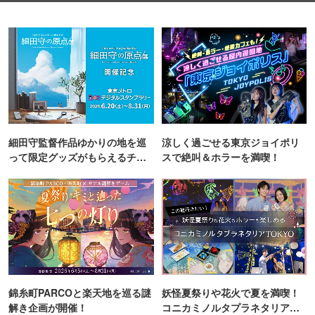
細田守監督作品ゆかりの地を巡
涼しく過ごせる東京ジョイポリ
って限定グッズがもらえるチャ
スで絶叫＆ホラーを満喫！
ンス！
錦糸町PARCOと楽天地を巡る謎
妖怪夏祭りや花火で夏を満喫！
解き企画が開催！
コニカミノルタプラネタリア