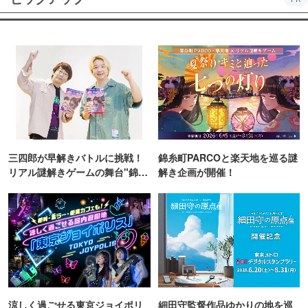
三四郎が早解きバトルに挑戦！
錦糸町PARCOと楽天地を巡る謎
リアル謎解きゲームの舞台"錦糸
解き企画が開催！
町PARCO・楽天地"を巡る！
涼しく過ごせる東京ジョイポリ
細田守監督作品ゆかりの地を巡