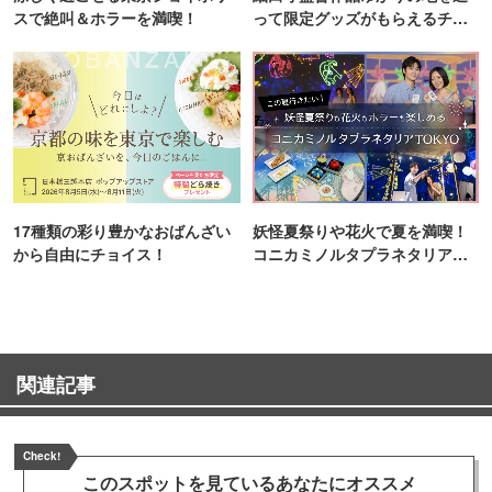
スで絶叫＆ホラーを満喫！
って限定グッズがもらえるチャ
ンス！
17種類の彩り豊かなおばんざい
妖怪夏祭りや花火で夏を満喫！
から自由にチョイス！
コニカミノルタプラネタリア
TOKYO
関連記事
Check!
このスポットを見ている
あなたにオススメ