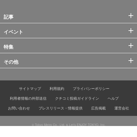
記事
イベント
特集
その他
サイトマップ
利用規約
プライバシーポリシー
利用者情報の外部送信
クチコミ投稿ガイドライン
ヘルプ
お問い合わせ
プレスリリース・情報提供
広告掲載
運営会社
© Tokyo Metro Co., Ltd. & Let’s ENJOY TOKYO, Inc.