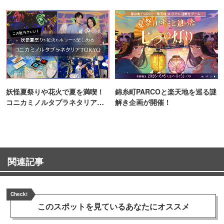
町PARCO・楽天地"を巡る！
妖怪夏祭りや花火で夏を満喫！
錦糸町PARCOと楽天地を巡る謎
コニカミノルタプラネタリア
解き企画が開催！
TOKYO
関連記事
Check!
このスポットを見ている
あなたにオススメ