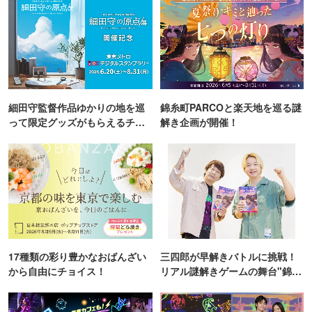
細田守監督作品ゆかりの地を巡
錦糸町PARCOと楽天地を巡る謎
って限定グッズがもらえるチャ
解き企画が開催！
ンス！
17種類の彩り豊かなおばんざい
三四郎が早解きバトルに挑戦！
から自由にチョイス！
リアル謎解きゲームの舞台"錦糸
町PARCO・楽天地"を巡る！