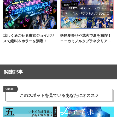
涼しく過ごせる東京ジョイポリ
妖怪夏祭りや花火で夏を満喫！
スで絶叫＆ホラーを満喫！
コニカミノルタプラネタリア
TOKYO
関連記事
Check!
このスポットを見ている
あなたにオススメ