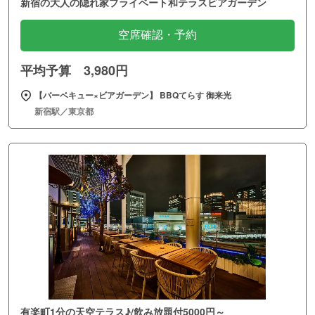
新宿の大人の隠れ家プライベート和テラスビアガーデン
空席確認・予約
平均予算 3,980円
【バーベキュー×ビアガーデン】 BBQてらす 御来光
新宿駅／東京都
有楽町1分の天空テラス♪/飲み放題付5000円～