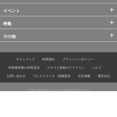
イベント
特集
その他
サイトマップ
利用規約
プライバシーポリシー
利用者情報の外部送信
クチコミ投稿ガイドライン
ヘルプ
お問い合わせ
プレスリリース・情報提供
広告掲載
運営会社
© Tokyo Metro Co., Ltd. & Let’s ENJOY TOKYO, Inc.