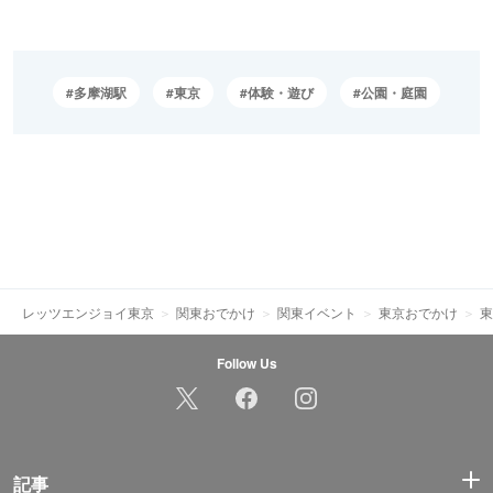
多摩湖駅
東京
体験・遊び
公園・庭園
レッツエンジョイ東京
関東おでかけ
関東イベント
東京おでかけ
東
Follow Us
記事