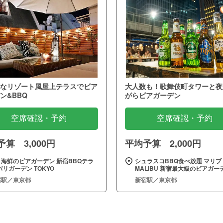
なリゾート風屋上テラスでビア
大人数も！歌舞伎町タワーと夜
ン&BBQ
がらビアガーデン
空席確認・予約
空席確認・予約
算 3,000円
平均予算 2,000円
と海鮮のビアガーデン 新宿BBQテラ
シュラスコBBQ食べ放題 マリブ
バリガーデン TOKYO
MALIBU 新宿最大級のビアガー
宿駅／東京都
新宿駅／東京都