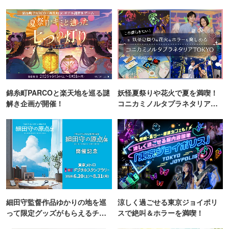
錦糸町PARCOと楽天地を巡る謎
妖怪夏祭りや花火で夏を満喫！
解き企画が開催！
コニカミノルタプラネタリア
TOKYO
細田守監督作品ゆかりの地を巡
涼しく過ごせる東京ジョイポリ
って限定グッズがもらえるチャ
スで絶叫＆ホラーを満喫！
ンス！