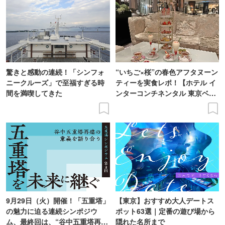
驚きと感動の連続！「シンフォ
“いちご×桜”の春色アフタヌーン
ニークルーズ」で至福すぎる時
ティーを実食レポ！【ホテル イ
間を満喫してきた
ンターコンチネンタル 東京ベ
イ】
9月29日（火）開催！「五重塔」
【東京】おすすめ大人デートス
の魅力に迫る連続シンポジウ
ポット63選｜定番の遊び場から
ム、最終回は、“谷中五重塔再建
隠れた名所まで