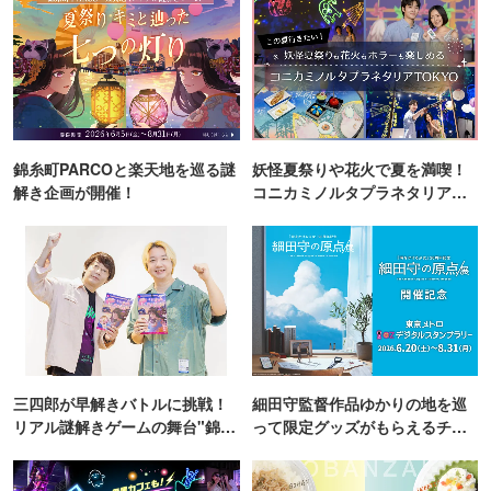
錦糸町PARCOと楽天地を巡る謎
妖怪夏祭りや花火で夏を満喫！
解き企画が開催！
コニカミノルタプラネタリア
TOKYO
三四郎が早解きバトルに挑戦！
細田守監督作品ゆかりの地を巡
リアル謎解きゲームの舞台"錦糸
って限定グッズがもらえるチャ
町PARCO・楽天地"を巡る！
ンス！