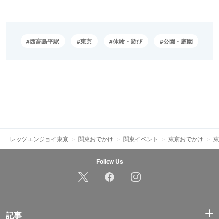
西高島平駅
東京
体験・遊び
公園・庭園
レッツエンジョイ東京
関東おでかけ
関東イベント
東京おでかけ
東
Follow Us
記事