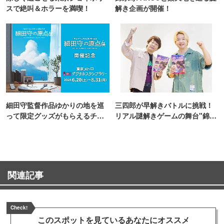
スで絶叫＆ホラーを満喫！
解き企画が開催！
細田守監督作品ゆかりの地を巡
三四郎が早解きバトルに挑戦！
って限定グッズがもらえるチャ
リアル謎解きゲームの舞台"錦糸
ンス！
町PARCO・楽天地"を巡る！
関連記事
Check!
このスポットを見ている
あなたにオススメ