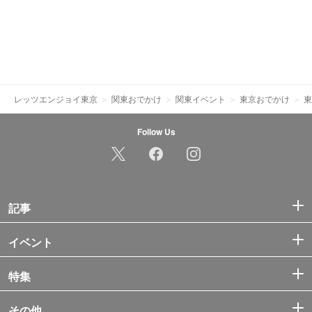
レッツエンジョイ東京
関東おでかけ
関東イベント
東京おでかけ
東
Follow Us
記事
イベント
特集
その他