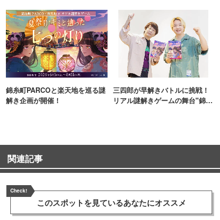
TOKYO
錦糸町PARCOと楽天地を巡る謎
三四郎が早解きバトルに挑戦！
解き企画が開催！
リアル謎解きゲームの舞台"錦糸
町PARCO・楽天地"を巡る！
関連記事
Check!
このスポットを見ている
あなたにオススメ