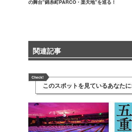
の舞台"錦糸町PARCO・楽天地"を巡る！
関連記事
Check!
このスポットを見ている
あなたに