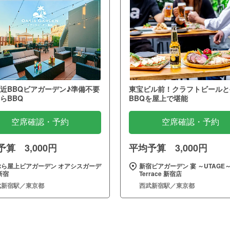
近BBQビアガーデン♪準備不要
東宝ビル前！クラフトビールと
らBBQ
BBQを屋上で堪能
空席確認・予約
空席確認・予約
算 3,000円
平均予算 3,000円
ぶら屋上ビアガーデン オアシスガーデ
新宿ビアガーデン 宴 ～UTAGE
新宿
Terrace 新宿店
武新宿駅／東京都
西武新宿駅／東京都