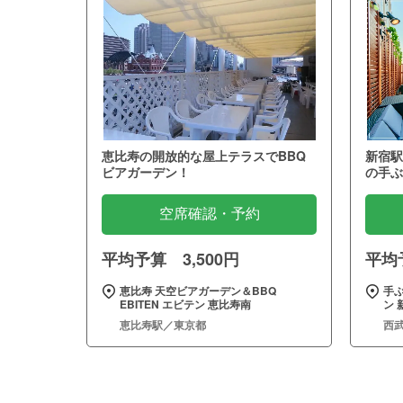
恵比寿の開放的な屋上テラスでBBQ
新宿駅
ビアガーデン！
の手ぶ
空席確認・予約
平均予算 3,500円
平均予
恵比寿 天空ビアガーデン＆BBQ
手
EBITEN エビテン 恵比寿南
ン 
恵比寿駅／東京都
西