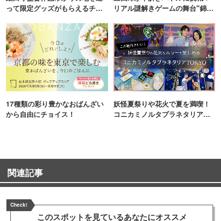
って限定グッズがもらえるチャ
リアル謎解きゲームの舞台"錦糸
ンス！
町PARCO・楽天地"を巡る！
17種類の彩り豊かなおばんざい
妖怪夏祭りや花火で夏を満喫！
から自由にチョイス！
コニカミノルタプラネタリア
TOKYO
関連記事
Check!
このスポットを見ている
あなたにオススメ