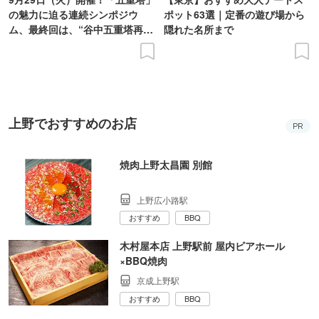
の魅力に迫る連続シンポジウ
ポット63選｜定番の遊び場から
ム、最終回は、“谷中五重塔再建
隠れた名所まで
の意義を語り合う”がテーマ
上野でおすすめのお店
PR
焼肉上野太昌園 別館
上野広小路駅
おすすめ
BBQ
木村屋本店 上野駅前 屋内ビアホール
×BBQ焼肉
京成上野駅
おすすめ
BBQ