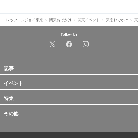
レッツエンジョイ東京
関東おでかけ
関東イベント
東京おでかけ
東
Follow Us
記事
イベント
特集
その他