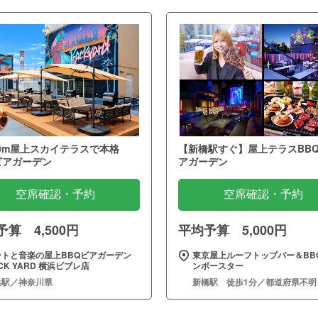
0m屋上スカイテラスで本格
【新橋駅すぐ】屋上テラスBB
ビアガーデン
アガーデン
空席確認・予約
空席確認・予約
算 4,500円
平均予算 5,000円
ートと音楽の屋上BBQビアガーデン
東京屋上ルーフトップバー＆BBQ
CK YARD 横浜ビブレ店
ンボースター
浜駅／神奈川県
新橋駅 徒歩1分／都道府県不明