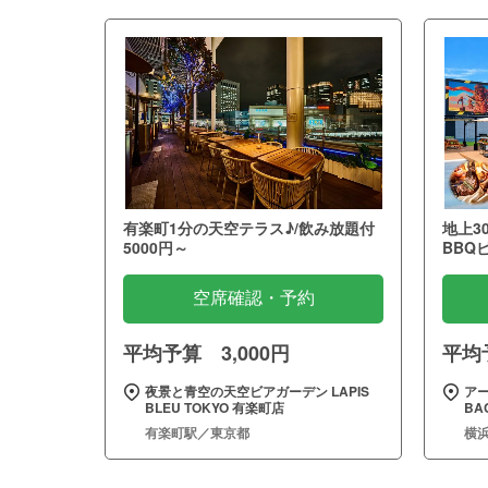
有楽町1分の天空テラス♪/飲み放題付
地上3
5000円～
BBQ
空席確認・予約
平均予算 3,000円
平均予
夜景と青空の天空ビアガーデン LAPIS
ア
BLEU TOKYO 有楽町店
BA
有楽町駅／東京都
横