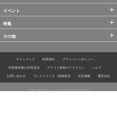
イベント
特集
その他
サイトマップ
利用規約
プライバシーポリシー
利用者情報の外部送信
クチコミ投稿ガイドライン
ヘルプ
お問い合わせ
プレスリリース・情報提供
広告掲載
運営会社
© Tokyo Metro Co., Ltd. & Let’s ENJOY TOKYO, Inc.