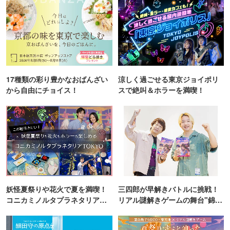
17種類の彩り豊かなおばんざい
涼しく過ごせる東京ジョイポリ
から自由にチョイス！
スで絶叫＆ホラーを満喫！
妖怪夏祭りや花火で夏を満喫！
三四郎が早解きバトルに挑戦！
コニカミノルタプラネタリア
リアル謎解きゲームの舞台"錦糸
TOKYO
町PARCO・楽天地"を巡る！