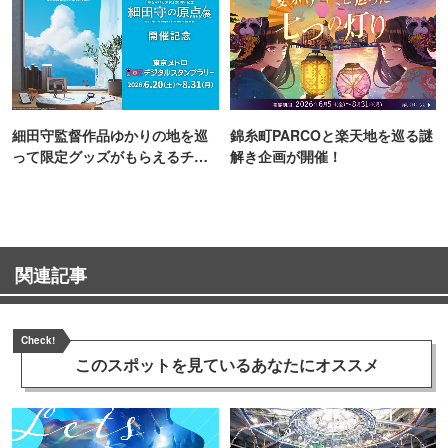
細田守監督作品ゆかりの地を巡
錦糸町PARCOと楽天地を巡る謎
って限定グッズがもらえるチャ
解き企画が開催！
ンス！
関連記事
Check!
このスポットを見ている
あなたにオススメ