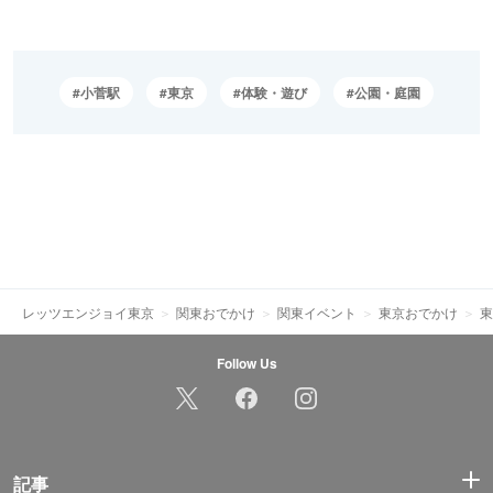
小菅駅
東京
体験・遊び
公園・庭園
レッツエンジョイ東京
関東おでかけ
関東イベント
東京おでかけ
東
Follow Us
記事