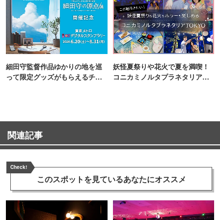
細田守監督作品ゆかりの地を巡
妖怪夏祭りや花火で夏を満喫！
って限定グッズがもらえるチャ
コニカミノルタプラネタリア
ンス！
TOKYO
関連記事
Check!
このスポットを見ている
あなたにオススメ