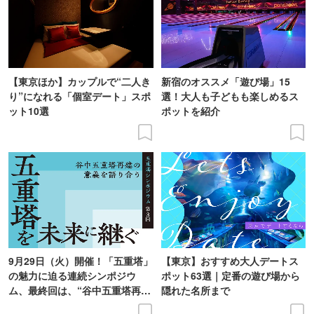
【東京ほか】カップルで“二人き
新宿のオススメ「遊び場」15
り”になれる「個室デート」スポ
選！大人も子どもも楽しめるス
ット10選
ポットを紹介
9月29日（火）開催！「五重塔」
【東京】おすすめ大人デートス
の魅力に迫る連続シンポジウ
ポット63選｜定番の遊び場から
ム、最終回は、“谷中五重塔再建
隠れた名所まで
の意義を語り合う”がテーマ