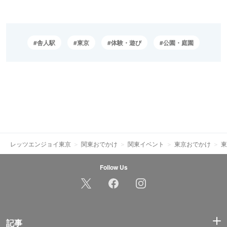
舎人駅
東京
体験・遊び
公園・庭園
レッツエンジョイ東京
関東おでかけ
関東イベント
東京おでかけ
東
Follow Us
記事