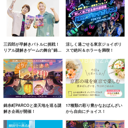
三四郎が早解きバトルに挑戦！
涼しく過ごせる東京ジョイポリ
リアル謎解きゲームの舞台"錦糸
スで絶叫＆ホラーを満喫！
町PARCO・楽天地"を巡る！
錦糸町PARCOと楽天地を巡る謎
17種類の彩り豊かなおばんざい
解き企画が開催！
から自由にチョイス！