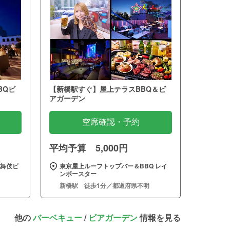
BQビ
【新橋駅すぐ】屋上テラスBBQ＆ビ
アガーデン
空席確認・予約
平均予算 5,000円
歌舞伎ビ
東京屋上ルーフトップバー＆BBQ レイ
ンボースター
新橋駅 徒歩1分／都道府県不明
他の
バーベキュー
/
ビアガーデン
情報を見る