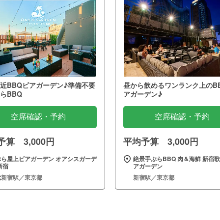
近BBQビアガーデン♪準備不要
昼から飲めるワンランク上のB
らBBQ
アガーデン♪
空席確認・予約
空席確認・予約
算 3,000円
平均予算 3,000円
ぶら屋上ビアガーデン オアシスガーデ
絶景手ぶらBBQ 肉＆海鮮 新宿
新宿
アガーデン
武新宿駅／東京都
新宿駅／東京都