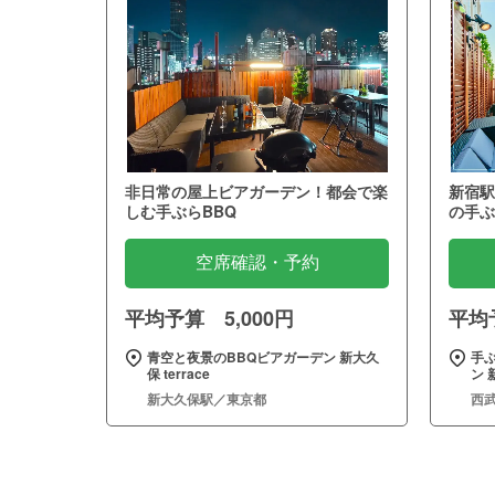
非日常の屋上ビアガーデン！都会で楽
新宿駅
しむ手ぶらBBQ
の手ぶ
空席確認・予約
平均予算 5,000円
平均予
青空と夜景のBBQビアガーデン 新大久
手
保 terrace
ン 
新大久保駅／東京都
西