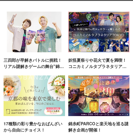
三四郎が早解きバトルに挑戦！
妖怪夏祭りや花火で夏を満喫！
リアル謎解きゲームの舞台"錦糸
コニカミノルタプラネタリア
町PARCO・楽天地"を巡る！
TOKYO
17種類の彩り豊かなおばんざい
錦糸町PARCOと楽天地を巡る謎
から自由にチョイス！
解き企画が開催！