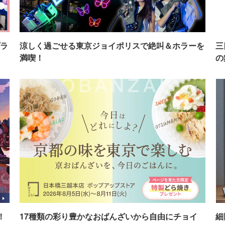
ラ
涼しく過ごせる東京ジョイポリスで絶叫＆ホラーを
三
満喫！
の
！
17種類の彩り豊かなおばんざいから自由にチョイ
細