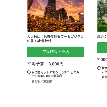
大人数に！歌舞伎町タワー＆ゴジラ目
煌めく
の前！3H飲放付
空席確認・予約
7,0
平均予算 3,000円
新
ン H
目の前カット 本格シュラスコ ビアガー
デン KING BBQ 新宿店
新
新宿駅／東京都