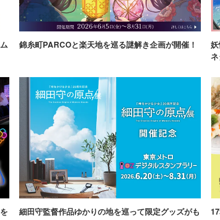
ム
錦糸町PARCOと楽天地を巡る謎解き企画が開催！
妖
ネ
を
細田守監督作品ゆかりの地を巡って限定グッズがも
1