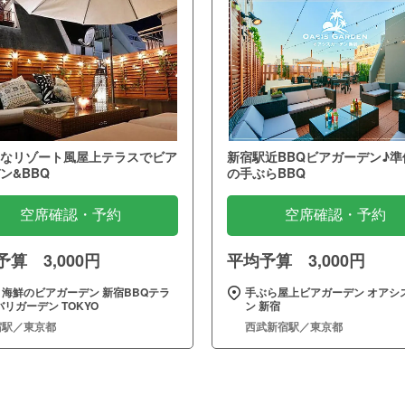
なリゾート風屋上テラスでビア
新宿駅近BBQビアガーデン♪準
ン&BBQ
の手ぶらBBQ
空席確認・予約
空席確認・予約
算 3,000円
平均予算 3,000円
と海鮮のビアガーデン 新宿BBQテラ
手ぶら屋上ビアガーデン オアシ
バリガーデン TOKYO
ン 新宿
宿駅／東京都
西武新宿駅／東京都