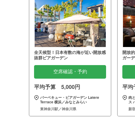
全天候型！日本有数の海が近い開放感
開放的
抜群ビアガーデン
ガーデ
空席確認・予約
平均予算 5,000円
平均予
バーベキュー・ビアガーデン Latere
肉
Terrace 横浜／みなとみらい
ス 
東神奈川駅／神奈川県
新