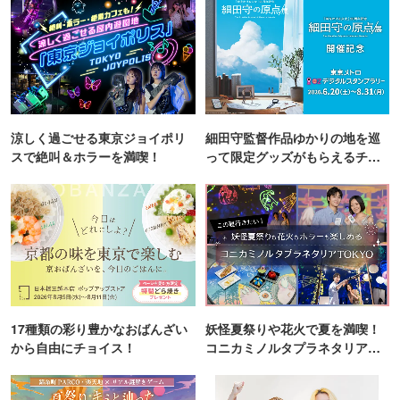
涼しく過ごせる東京ジョイポリ
細田守監督作品ゆかりの地を巡
スで絶叫＆ホラーを満喫！
って限定グッズがもらえるチャ
ンス！
17種類の彩り豊かなおばんざい
妖怪夏祭りや花火で夏を満喫！
から自由にチョイス！
コニカミノルタプラネタリア
TOKYO