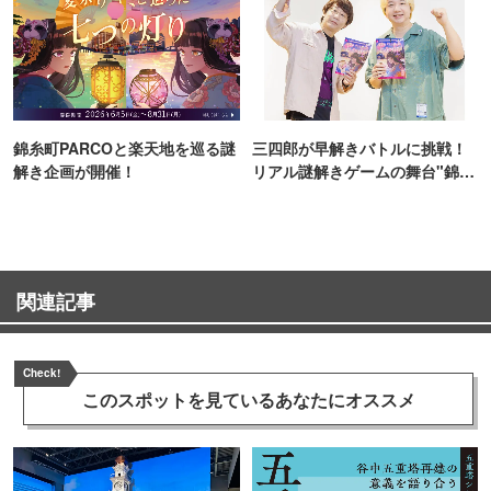
錦糸町PARCOと楽天地を巡る謎
三四郎が早解きバトルに挑戦！
解き企画が開催！
リアル謎解きゲームの舞台"錦糸
町PARCO・楽天地"を巡る！
関連記事
Check!
このスポットを見ている
あなたにオススメ