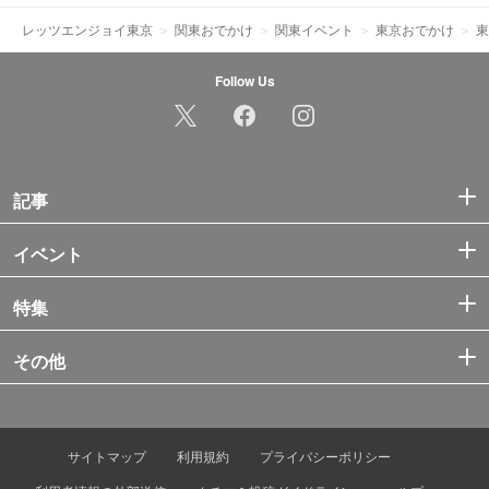
レッツエンジョイ東京
関東おでかけ
関東イベント
東京おでかけ
東
Follow Us
記事
イベント
特集
その他
サイトマップ
利用規約
プライバシーポリシー