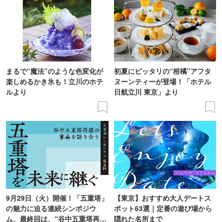
まるで“魔法”のような色変化が
初夏にピッタリの“柑橘”アフタ
楽しめるかき氷も！立川のホテ
ヌーンティーが登場！「ホテル
ルより
日航立川 東京」より
9月29日（火）開催！「五重塔」
【東京】おすすめ大人デートス
の魅力に迫る連続シンポジウ
ポット63選｜定番の遊び場から
ム、最終回は、“谷中五重塔再建
隠れた名所まで