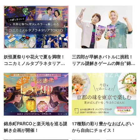
妖怪夏祭りや花火で夏を満喫！
三四郎が早解きバトルに挑戦！
コニカミノルタプラネタリア
リアル謎解きゲームの舞台"錦糸
TOKYO
町PARCO・楽天地"を巡る！
錦糸町PARCOと楽天地を巡る謎
17種類の彩り豊かなおばんざい
解き企画が開催！
から自由にチョイス！