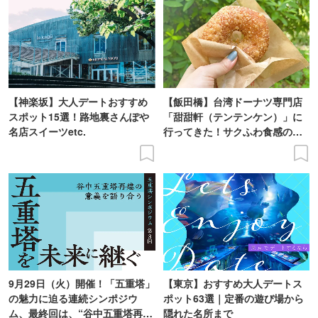
【神楽坂】大人デートおすすめ
【飯田橋】台湾ドーナツ専門店
スポット15選！路地裏さんぽや
「甜甜軒（テンテンケン）」に
名店スイーツetc.
行ってきた！サクふわ食感のド
ーナツを実食レポ
9月29日（火）開催！「五重塔」
【東京】おすすめ大人デートス
の魅力に迫る連続シンポジウ
ポット63選｜定番の遊び場から
ム、最終回は、“谷中五重塔再建
隠れた名所まで