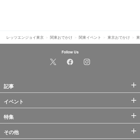
レッツエンジョイ東京
関東おでかけ
関東イベント
東京おでかけ
東
Follow Us
記事
イベント
特集
その他