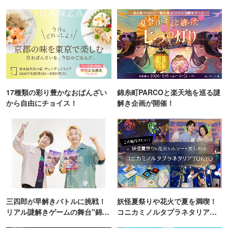
17種類の彩り豊かなおばんざい
錦糸町PARCOと楽天地を巡る謎
から自由にチョイス！
解き企画が開催！
三四郎が早解きバトルに挑戦！
妖怪夏祭りや花火で夏を満喫！
リアル謎解きゲームの舞台"錦糸
コニカミノルタプラネタリア
町PARCO・楽天地"を巡る！
TOKYO