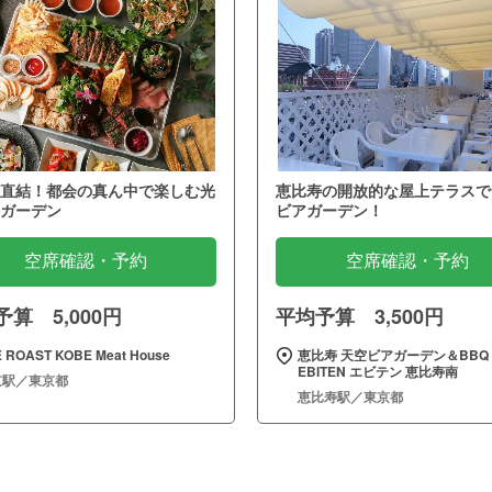
直結！都会の真ん中で楽しむ光
恵比寿の開放的な屋上テラスで
ガーデン
ビアガーデン！
空席確認・予約
空席確認・予約
算 5,000円
平均予算 3,500円
 ROAST KOBE Meat House
恵比寿 天空ビアガーデン＆BBQ
EBITEN エビテン 恵比寿南
京駅／東京都
恵比寿駅／東京都