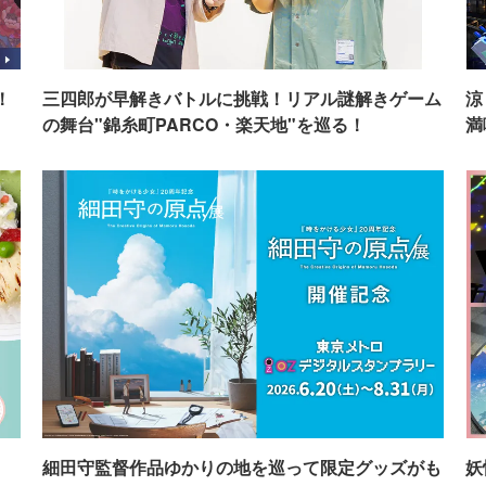
！
三四郎が早解きバトルに挑戦！リアル謎解きゲーム
涼
の舞台"錦糸町PARCO・楽天地"を巡る！
満
イ
細田守監督作品ゆかりの地を巡って限定グッズがも
妖