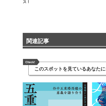
ス！
関連記事
Check!
このスポットを見ている
あなたに