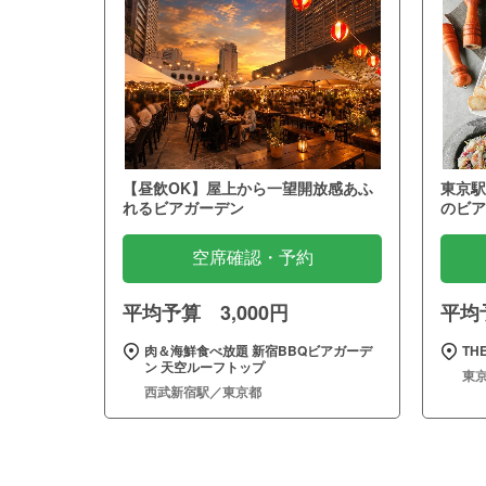
【昼飲OK】屋上から一望開放感あふ
東京駅
れるビアガーデン
のビア
空席確認・予約
平均予算 3,000円
平均予
肉＆海鮮食べ放題 新宿BBQビアガーデ
THE
ン 天空ルーフトップ
東
西武新宿駅／東京都